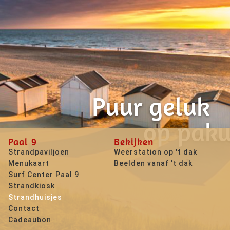
Puur geluk
op pak
Paal 9
Bekijken
Strandpaviljoen
Weerstation op 't dak
Menukaart
Beelden vanaf 't dak
Surf Center Paal 9
Strandkiosk
Strandhuisjes
Contact
Cadeaubon