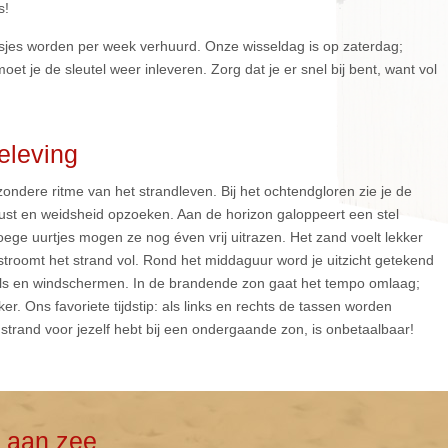
s!
sjes worden per week verhuurd. Onze wisseldag is op zaterdag;
oet je de sleutel weer inleveren. Zorg dat je er snel bij bent, want vol
eleving
ijzondere ritme van het strandleven. Bij het ochtendgloren zie je de
 rust en weidsheid opzoeken. Aan de horizon galoppeert een stel
ege uurtjes mogen ze nog éven vrij uitrazen. Het zand voelt lekker
stroomt het strand vol. Rond het middaguur word je uitzicht getekend
ols en windschermen. In de brandende zon gaat het tempo omlaag;
er. Ons favoriete tijdstip: als links en rechts de tassen worden
strand voor jezelf hebt bij een ondergaande zon, is onbetaalbaar!
e aan zee