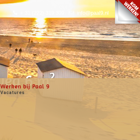
+ 31 (222) 319 309
info@paal9.nl
2
weg 6 m
Werken bij Paal 9
Vacatures