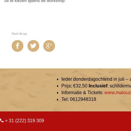
uit te kiezen tijdens de workshop.
Deel dit op:
Ieder donderdagochtend in juli –
Prijs: €32,50
Inclusief
: schilderm
Informatie & Tickets:
www.malouz
Tel: 0612948318
+ 31 (222) 319 309