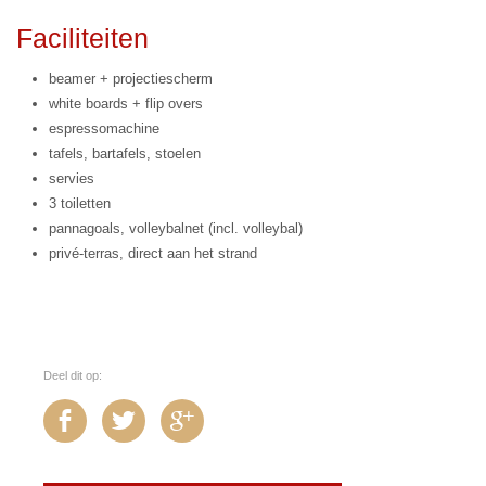
Faciliteiten
beamer + projectiescherm
white boards + flip overs
espressomachine
tafels, bartafels, stoelen
servies
3 toiletten
pannagoals, volleybalnet (incl. volleybal)
privé-terras, direct aan het strand
Deel dit op: